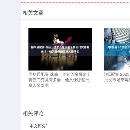
相关文章
国华通配资 诛仙：道玄入魔后整个
鸿E配资 202
青云门究竟有多惨，他又使哪些无
批发市场草莓
辜人陨落呢
相关评论
本文评分
*