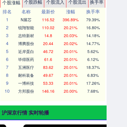
个股跌幅
个股流入
个股流出
换手率
个股涨幅
排名
名称
最新价
涨幅
换手率
1
N展芯
116.52
396.89%
79.39%
2
锐翔智能
110.02
20.21%
16.80%
3
志特新材
14.8
20.03%
14.18%
4
博腾股份
20.44
20.02%
14.77%
5
近岸蛋白
46.72
20.01%
5.62%
6
毕得医药
61.6
20.01%
6.12%
7
五洲医疗
83.62
20.01%
18.37%
8
耐科装备
49.67
20.01%
6.83%
9
一博科技
53.33
20.01%
17.26%
10
方邦股份
146.16
20.00%
7.68%
沪深京行情 实时轮播