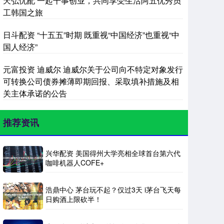
天弘忧配 一起干事创业，共同享受生活阿五优秀员
工韩国之旅
日斗配资 “十五五”时期 既重视“中国经济”也重视“中
国人经济”
元富投资 迪威尔 迪威尔关于公司向不特定对象发行
可转换公司债券摊薄即期回报、采取填补措施及相
关主体承诺的公告
推荐资讯
兴华配资 美国得州大学亮相全球首台第六代
咖啡机器人COFE+
浩鼎中心 茅台玩不起？仅过3天 i茅台飞天每
日购酒上限砍半！