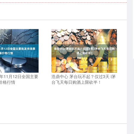
5年11月12日全国主要
浩鼎中心 茅台玩不起？仅过3天 i茅
价格行情
台飞天每日购酒上限砍半！