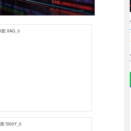
沪深300
4694.44
.42%
43.13
0.93%