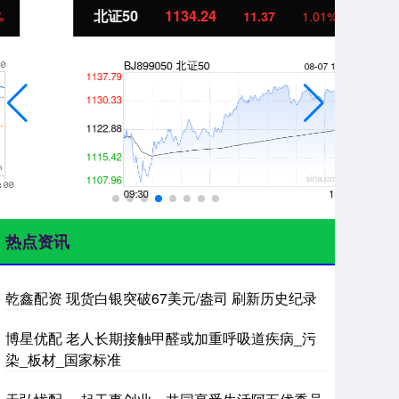
北证50
1134.24
创
11.37
1.01%
热点资讯
乾鑫配资 现货白银突破67美元/盎司 刷新历史纪录
博星优配 老人长期接触甲醛或加重呼吸道疾病_污
染_板材_国家标准