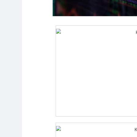
深证成指
14311.01
.68
1.02%
200.89
1