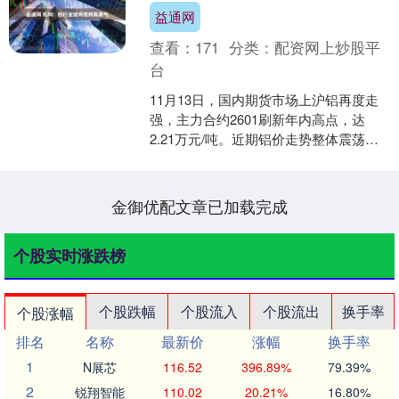
益通网
查看：
171
分类：
配资网上炒股平
台
11月13日，国内期货市场上沪铝再度走
强，主力合约2601刷新年内高点，达
2.21万元/吨。近期铝价走势整体震荡偏
强益通网，自10月底强势上涨后，多次
刷新年内高....
金御优配文章已加载完成
个股实时涨跌榜
个股跌幅
个股流入
个股流出
换手率
个股涨幅
排名
名称
最新价
涨幅
换手率
1
N展芯
116.52
396.89%
79.39%
2
锐翔智能
110.02
20.21%
16.80%