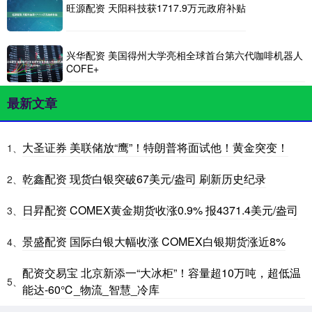
旺源配资 天阳科技获1717.9万元政府补贴
兴华配资 美国得州大学亮相全球首台第六代咖啡机器人
COFE+
最新文章
大圣证券 美联储放“鹰”！特朗普将面试他！黄金突变！
1、
乾鑫配资 现货白银突破67美元/盎司 刷新历史纪录
2、
日昇配资 COMEX黄金期货收涨0.9% 报4371.4美元/盎司
3、
景盛配资 国际白银大幅收涨 COMEX白银期货涨近8%
4、
配资交易宝 北京新添一“大冰柜”！容量超10万吨，超低温
5、
能达-60℃_物流_智慧_冷库