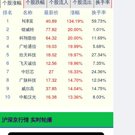
个股跌幅
个股流入
个股流出
换手率
个股涨幅
排名
名称
最新价
涨幅
换手率
1
N津富
40.89
134.19%
59.73%
2
锴威特
77.82
20.00%
1.01%
3
科翔股份
64.32
20.00%
11.69%
4
广哈通信
19.03
19.99%
5.68%
5
欣天科技
18.02
19.97%
27.34%
6
飞天诚信
12.56
19.96%
7.35%
7
中巨芯
27
16.33%
24.36%
8
广脉科技
17.32
14.70%
12.04%
9
威尔高
37.85
14.04%
14.75%
10
中船汉光
16.38
13.36%
8.03%
沪深京行情 实时轮播