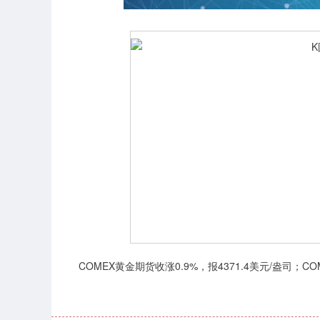
上证指数
3876.99
00
-0.38%
-1.44
-0.
COMEX黄金期货收涨0.9%，报4371.4美元/盎司；COM