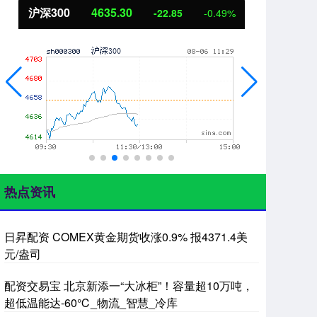
沪深300
4635.30
北
-22.85
-0.49%
热点资讯
日昇配资 COMEX黄金期货收涨0.9% 报4371.4美
元/盎司
配资交易宝 北京新添一“大冰柜”！容量超10万吨，
超低温能达-60℃_物流_智慧_冷库