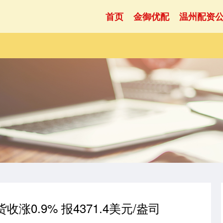
首页
金御优配
温州配资
涨0.9% 报4371.4美元/盎司