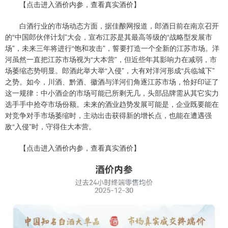
【点击进入酒价内参，查看真实酒价】
白酒行业的市场动态方面，据佳酿网报道，郎酒日前在南京召开
的“中国郎伙伴计划”大会，宣布江苏是其最高等级的“战略型发展市
场”，未来三年将进行“饱和攻击”，誓要打造一个全新的江苏市场。洋
河虽然一直把江苏市场视为“大本营”，但近些年其影响力在减弱，市
场萎缩态势明显。郎酒此举大举“入侵”，大有对洋河形成“兵临城下”
之势。如今，川酒、黔酒、徽酒与洋河们角逐江苏市场，恰好印证了
这一规律：中小酒企的市场可能已所剩无几，头部品牌需从其它实力
选手手中抢夺市场份额。未来的酒业趋势发展可能是，企业既要能在
对竞争对手市场萎缩时，主动出击获得新的增长点，也能在遭遇强
敌“入侵”时，守得住大本营。
【点击进入酒价内参，查看真实酒价】