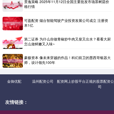
景逸策略 2025年11月12日全国主要批发市场茶树菇价
格行情
可盈配资 烟台智能驾驶产业投资发展公司成立 注册资
本1亿
第二证券 为什么你做青椒炒牛肉又柴又出水？看看大厨
怎么做鲜嫩又入味~
豪极资本 像未来穿越的作品！科幻前卫的墨西哥银器大
师，设计领先100年
金御优配
温州配资公司
配资网上炒股平台
正规的股票配资公
司
友情链接：