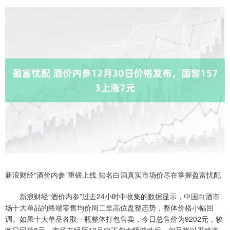
新浪财经“酒价内参”重磅上线 知名白酒真实市场价尽在掌握盈富忧配
新浪财经“酒价内参”过去24小时中收集的数据显示，中国白酒市
场十大单品的终端零售均价周二呈高位盘整态势，整体价格小幅回
调。如果十大单品各取一瓶整体打包售卖，今日总售价为9202元，较