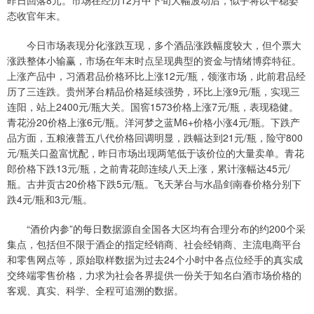
昨日回落8元。市场在经历12月中下旬大幅波动后，似乎将以平稳姿
态收官年末。
今日市场表现分化涨跌互现，多个酒品涨跌幅度较大，但个票大
涨跌整体小输赢，市场在年末时点呈现典型的资金与情绪博弈特征。
上涨产品中，习酒君品价格环比上涨12元/瓶，领涨市场，此前君品经
历了三连跌。贵州茅台精品价格延续强势，环比上涨9元/瓶，实现三
连阳，站上2400元/瓶大关。国窖1573价格上涨7元/瓶，表现稳健。
青花汾20价格上涨6元/瓶。洋河梦之蓝M6+价格小涨4元/瓶。下跌产
品方面，五粮液普五八代价格回调明显，跌幅达到21元/瓶，险守800
元/瓶关口盈富忧配，昨日市场出现两笔低于该价位的大量卖单。青花
郎价格下跌13元/瓶，之前青花郎连续八天上涨，累计涨幅达45元/
瓶。古井贡古20价格下跌5元/瓶。飞天茅台与水晶剑南春价格分别下
跌4元/瓶和3元/瓶。
“酒价内参”的每日数据源自全国各大区均有合理分布的约200个采
集点，包括但不限于酒企的指定经销商、社会经销商、主流电商平台
和零售网点等，原始取样数据为过去24个小时中各点位经手的真实成
交终端零售价格，力求为社会各界提供一份关于知名白酒市场价格的
客观、真实、科学、全程可追溯的数据。